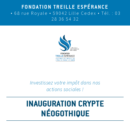
FONDATION TREILLE ESPÉRANCE
• 68 rue Royale • 59042 Lille Cedex
• Tél. : 03
28 36 54 32
Investissez votre impôt dans nos
actions sociales !
INAUGURATION CRYPTE
NÉOGOTHIQUE