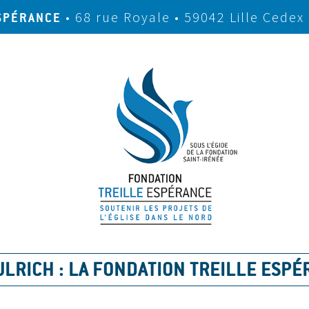
• 68 rue Royale • 59042 Lille Cedex
SPÉRANCE
ULRICH : LA FONDATION TREILLE ESPÉ