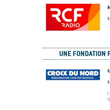
M
2
UNE FONDATION P
U
2
L
q