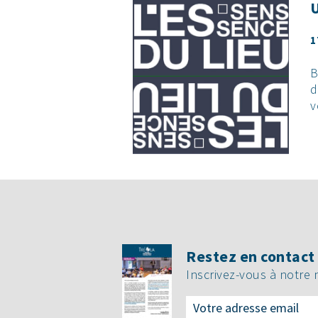
U
1
B
d
v
Restez en contact 
Inscrivez-vous à notre 