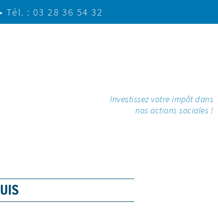
• Tél. : 03 28 36 54 32
Investissez votre impôt dans
nos actions sociales !
UIS