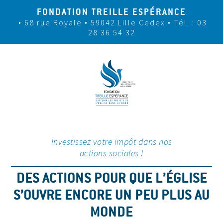
FONDATION TREILLE ESPÉRANCE
• 68 rue Royale • 59042 Lille Cedex
• Tél. : 03
28 36 54 32
Investissez votre impôt dans nos
actions sociales !
DES ACTIONS POUR QUE L’ÉGLISE
S’OUVRE ENCORE UN PEU PLUS AU
MONDE